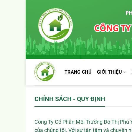
Chuyển
đến
nội
dung
TRANG CHỦ
GIỚI THIỆU
CHÍNH SÁCH - QUY ĐỊNH
Công Ty Cổ Phần Môi Trường Đô Thị Phú Yê
của chúng tôi. Với sự tận tâm và chuyên 