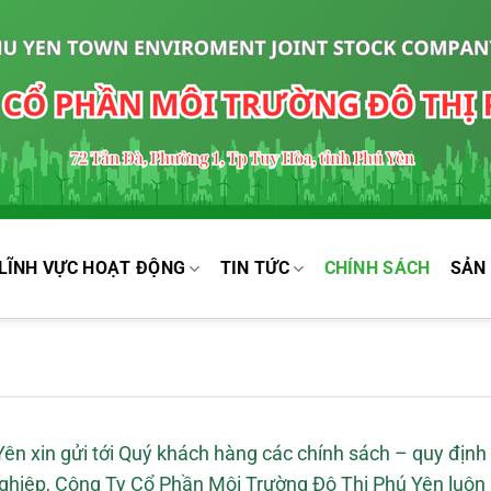
LĨNH VỰC HOẠT ĐỘNG
TIN TỨC
CHÍNH SÁCH
SẢN
n xin gửi tới Quý khách hàng các chính sách – quy định
nghiệp, Công Ty Cổ Phần Môi Trường Đô Thị Phú Yên luôn 