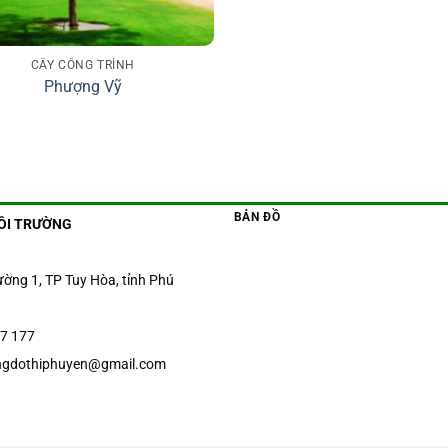
CÂY CÔNG TRÌNH
Phượng Vỹ
BẢN ĐỒ
ÔI TRƯỜNG
ờng 1, TP Tuy Hòa, tỉnh Phú
7 177
ngdothiphuyen@gmail.com