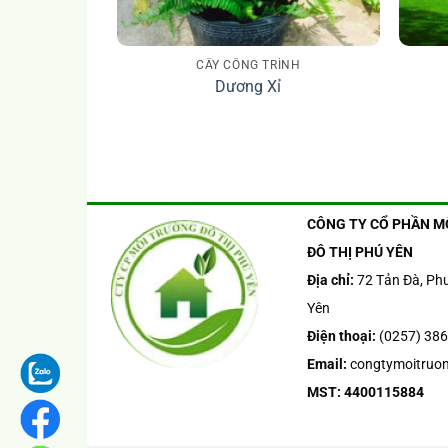
CÂY CÔNG TRÌNH
Dương Xỉ
CÔNG TY CỔ PHẦN M
ĐÔ THỊ PHÚ YÊN
Địa chỉ:
72 Tản Đà, Phư
Yên
Điện thoại:
(0257) 386
Email:
congtymoitruo
MST: 4400115884