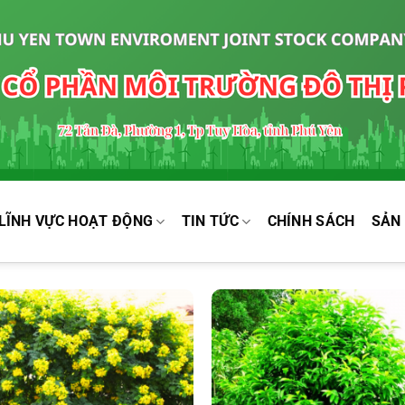
LĨNH VỰC HOẠT ĐỘNG
TIN TỨC
CHÍNH SÁCH
SẢN