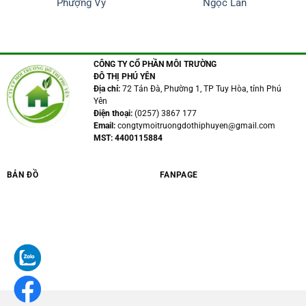
Phượng Vỹ
Ngọc Lan
CÔNG TY CỔ PHẦN MÔI TRƯỜNG
ĐÔ THỊ PHÚ YÊN
Địa chỉ:
72 Tản Đà, Phường 1, TP Tuy Hòa, tỉnh Phú
Yên
Điện thoại:
(0257) 3867 177
Email:
congtymoitruongdothiphuyen@gmail.com
MST: 4400115884
BẢN ĐỒ
FANPAGE