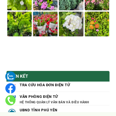
LIÊN KẾT
TRA CỨU HÓA ĐƠN ĐIỆN TỬ
VĂN PHÒNG ĐIỆN TỬ
HỆ THỐNG QUẢN LÝ VĂN BẢN VÀ ĐIỀU HÀNH
UBND TỈNH PHÚ YÊN
PHUYEN.GOV.VN