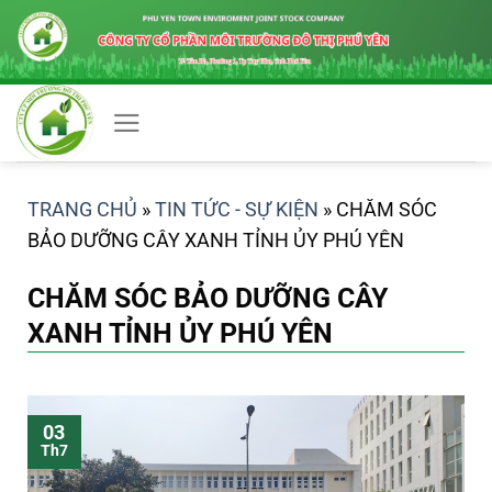
Chuyển
đến
nội
dung
TRANG CHỦ
»
TIN TỨC - SỰ KIỆN
»
CHĂM SÓC
BẢO DƯỠNG CÂY XANH TỈNH ỦY PHÚ YÊN
CHĂM SÓC BẢO DƯỠNG CÂY
XANH TỈNH ỦY PHÚ YÊN
03
Th7