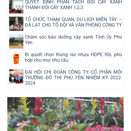
QUYẾT ĐỊNH PHÂN TÁCH ĐỘI CÂY XANH
THÀNH ĐỘI CÂY XANH 1,2,3
TỔ CHỨC THAM QUAN, DU LỊCH MIỀN TÂY –
ĐÀ LẠT CHO TỔ ĐỘI VÀ VĂN PHÒNG CÔNG TY
Chăm sóc bảo dưỡng cây xanh Tỉnh Ủy Phú
Yên
Bí quyết chọn thùng rác nhựa HDPE 90L phù
hợp cho mọi nhu cầu
ĐẠI HỘI CHI ĐOÀN CÔNG TY CỔ PHẦN MÔI
TRƯỜNG ĐÔ THỊ PHÚ YÊN NHIỆM KỲ 2022-
2024