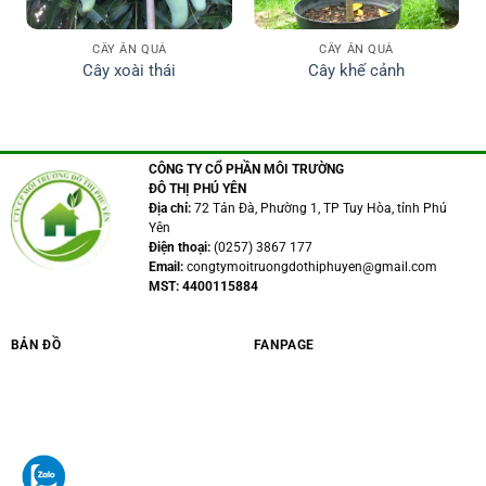
CÂY ĂN QUẢ
CÂY ĂN QUẢ
Cây xoài thái
Cây khế cảnh
CÔNG TY CỔ PHẦN MÔI TRƯỜNG
ĐÔ THỊ PHÚ YÊN
Địa chỉ:
72 Tản Đà, Phường 1, TP Tuy Hòa, tỉnh Phú
Yên
Điện thoại:
(0257) 3867 177
Email:
congtymoitruongdothiphuyen@gmail.com
MST: 4400115884
BẢN ĐỒ
FANPAGE