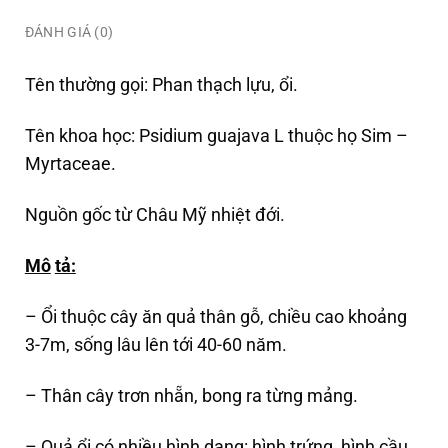
ĐÁNH GIÁ (0)
Tên thường gọi: Phan thạch lựu, ổi.
Tên khoa học: Psidium guajava L thuộc họ Sim –
Myrtaceae.
Nguồn gốc từ Châu Mỹ nhiệt đới.
Mô
tả
:
– Ổi thuộc cây ăn quả thân gỗ, chiều cao khoảng
3-7m, sống lâu lên tới 40-60 năm.
– Thân cây trơn nhẵn, bong ra từng mảng.
– Quả ổi có nhiều hình dạng: hình trứng, hình cầu,